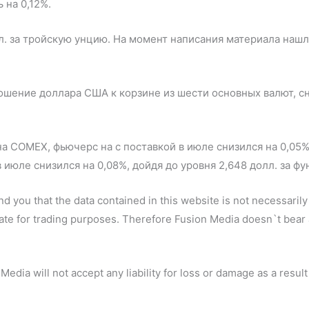
 на 0,12%.
 за тройскую унцию. На момент написания материала нашло
шение доллара США к корзине из шести основных валют, сни
а COMEX, фьючерс на с поставкой в июле снизился на 0,05%,
 июле снизился на 0,08%, дойдя до уровня 2,648 долл. за фун
d you that the data contained in this website is not necessarily 
ate for trading purposes. Therefore Fusion Media doesn`t bear a
dia will not accept any liability for loss or damage as a result 