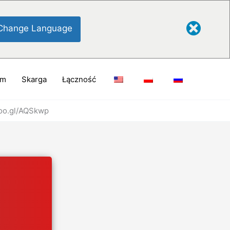
Change Language
am
Skarga
Łączność
goo.gl/AQSkwp