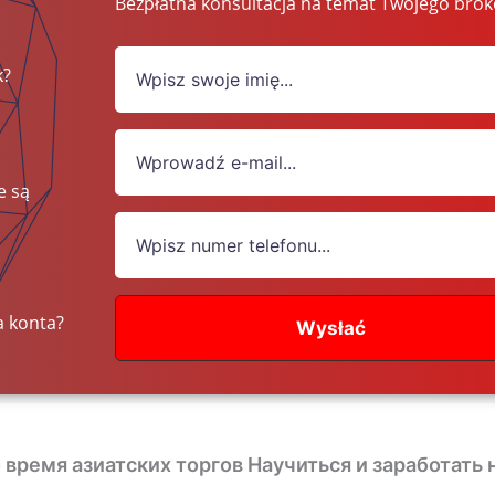
Bezpłatna konsultacja na temat Twojego brok
k?
e są
iądze?
a konta?
Wysłać
ремя азиатских торгов Научиться и заработать н