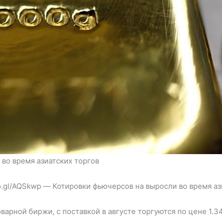
во время азиатских торгов
oo.gl/AQSkwp — Котировки фьючерсов на выросли во время аз
рной биржи, с поставкой в августе торгуются по цене 1.34