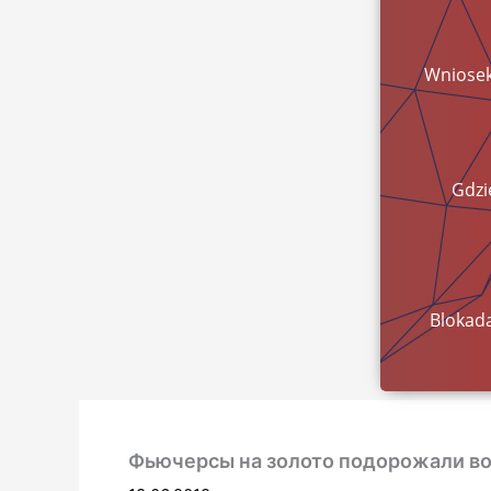
Wniose
Gdzi
pien
Blokad
Фьючерсы на золото подорожали во в