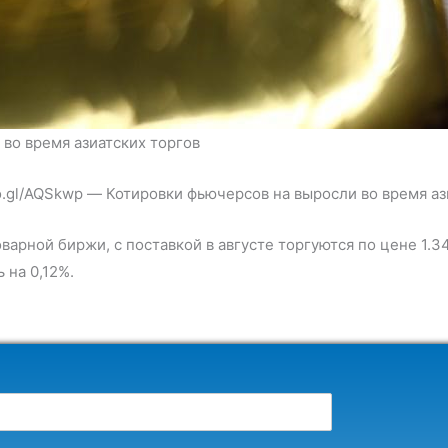
во время азиатских торгов
oo.gl/AQSkwp — Котировки фьючерсов на выросли во время аз
рной биржи, с поставкой в августе торгуются по цене 1.34
 на 0,12%.