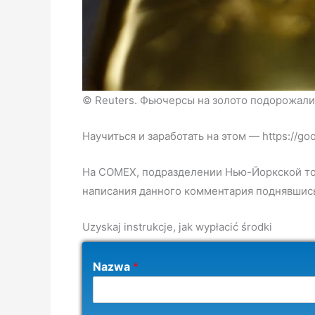
© Reuters. Фьючерсы на золото подорожали 
Научиться и заработать на этом — https://g
На COMEX, подразделении Нью-Йоркской това
написания данного комментария поднявшись
Uzyskaj instrukcje, jak wypłacić środki
Nazwa
*