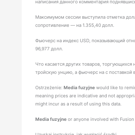
написания данного комментария поднявшись
Максимумом сессии выступила отметка долл.
сопротивление — на 1.355,40 долл.
Фьючерс на индекс USD, показывающий отно
96,977 долл.
Что касается других товаров, торгующихся н
тройскую унцию, а фьючерс на с поставкой в
Ostrzeżenie:
Media fuzyjne
would like to remin
meaning prices are indicative and not appropri
might incur as a result of using this data.
Media fuzyjne
or anyone involved with Fusion Me
Uzyskaj instrukcje, jak wypłacić środki