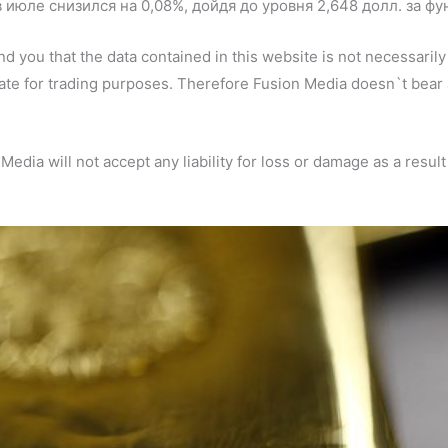
 июле снизился на 0,08%, дойдя до уровня 2,648 долл. за фун
d you that the data contained in this website is not necessarily 
ate for trading purposes. Therefore Fusion Media doesn`t bear a
dia will not accept any liability for loss or damage as a result 