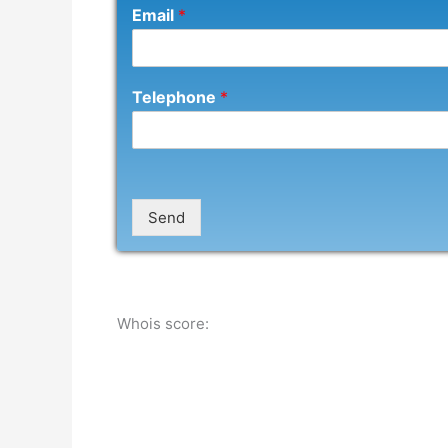
Email
*
Telephone
*
Send
Whois score: