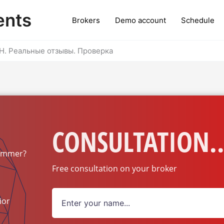
ents
Brokers
Demo account
Schedule
Н. Реальные отзывы. Проверка
CONSULTATION..
ammer?
Free consultation on your broker
ion?