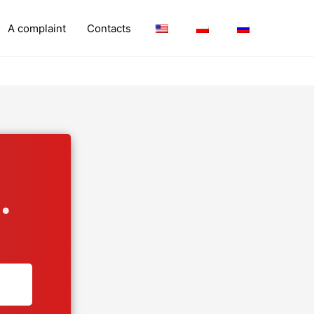
A complaint
Contacts
.