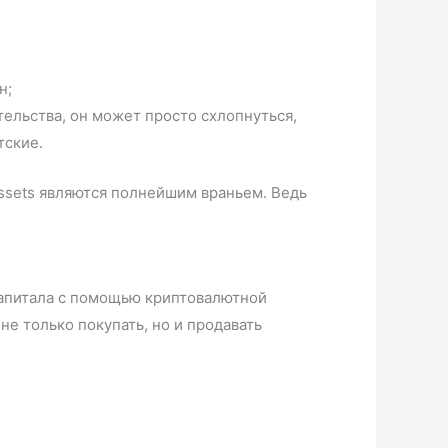
н;
тельства, он может просто схлопнуться,
тские.
Assets являются полнейшим враньем. Ведь
капитала с помощью криптовалютной
е только покупать, но и продавать