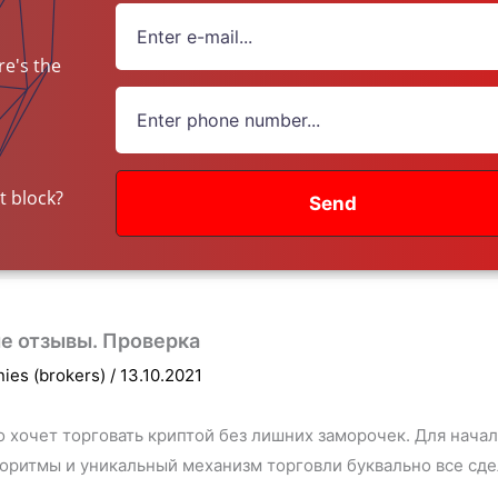
e's the
ey?
t block?
Send
е отзывы. Проверка
nies (brokers)
/
13.10.2021
кто хочет торговать криптой без лишних заморочек. Для нач
оритмы и уникальный механизм торговли буквально все сдела